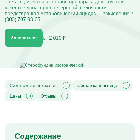
Капельницы при ковиде
ацетаты, малаты в составе препарата действуют в
Вакансии
Диагностика компьютерной зависимости
Капельницы Омепразола
Капельница «Антистресс»
Кодирование двойной блок
Капельницы при остеопорозе
Записаться
Акции
качестве донаторов резервной щёлочности,
Диагностика созависимости
Капельницы от панкреатита
Капельница «Комплекс УльтраФеррум»
Кодирование вивитрол
Капельницы при остеохондрозе
Юридическая информация
Диагностика психических расстройств
предотвращая метаболический ацидоз — закисление
Капельницы Панангина
7
Капельница «Энергия»
Кодирование торпедо
Капельницы при отравлении
Диагностика расстройств личности
Капельницы Пентоксифиллина
(800) 707-93-05
.
Кодирование Довженко
Капельницы Пирацетама
Капельница на дому
Кодирование уколом
Капельницы Рибоксина
Кодирование лазером
Капельница Реамберина
Лечение алкоголизма
от 2 610 ₽
Записаться
Капельница Ремаксола
Лечение женского алкоголизма
Капельница Цитофлавина
Лечение мужского алкоголизма
Адрес
Капельница Гептрала
Лечение хронического алкоголизма
Капельница Дексаметазона
просп. 50-летия Победы, 2
Вшивание от алкоголизма
Капельница железа
Кодирование Алгоминал
Время работы
Капельница натрия
Колме от алкоголизма
Круглосуточно
Капельница с калием
Кодирование Аквилонг
Капельница с магнием
Кодирование Эспераль
Поддержка 24/7
Капельница Метрогил
7 (800) 707-93-05
Капельница физраствора
Симптомы и показания
Состав капельницы
Капельница Берлитион
Капельница Глиатилина
Цены
Отзывы
Капельницы Винпоцетина
Капельница Гемодез
Капельница с янтарной кислотой
Капельница Кавинтон
Капельница с тиоктовой кислотой
Капельницы «Лаеннек»
Капельница Мексидол
Капельница Глутатион
Содержание
Капельница Стерофундин изотонический