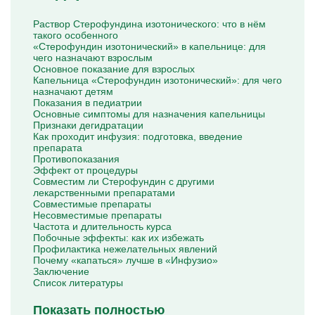
Капельницы Преднизолона
Цераксон капельница
Раствор Стерофундина изотонического: что в нём
Капельница Церебролизин
такого особенного
Капельница Мильгамма
«Стерофундин изотонический» в капельнице: для
Капельница Цефтриаксон
чего назначают взрослым
Капельница Ципрофлоксацин
Основное показание для взрослых
Капельница Рингер
Капельница «Стерофундин изотонический»: для чего
назначают детям
Показания в педиатрии
Основные симптомы для назначения капельницы
Признаки дегидратации
Как проходит инфузия: подготовка, введение
препарата
Противопоказания
Эффект от процедуры
Совместим ли Стерофундин с другими
лекарственными препаратами
Совместимые препараты
Несовместимые препараты
Частота и длительность курса
Побочные эффекты: как их избежать
Профилактика нежелательных явлений
Почему «капаться» лучше в «Инфузио»
Заключение
Список литературы
Показать полностью