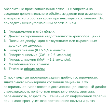
Абсолютные противопоказания связаны с запретом на
введение дополнительного объёма жидкости или изменение
электролитного состава крови при некоторых состояниях. Это
приводит к жизнеугрожающим осложнениям.
Гиперволемия и отёк лёгких.
Декомпенсированная недостаточность кровообращения.
Почечная дисфункция с отсутствием или выраженным
дефицитом диуреза.
Гиперкалиемия (K+ > 5,5 ммоль/л).
Гиперкальциемия (Ca²⁺ > 2,6 ммоль/л).
Гипермагниемия (Mg²⁺ > 1,2 ммоль/л).
Метаболический алкалоз.
Тяжёлые
общие отёки
.
Относительные противопоказания требуют осторожности,
тщательного мониторинга состояния пациента. Это
артериальная гипертензия в декомпенсации, сахарный диабет
с кетоацидозом, печёночная недостаточность, аритмии,
беременность, возраст 75+. Решение об инфузионной терапии
принимает врач, учитывая соотношение пользы и риска.