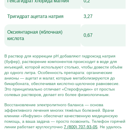
Гексагидрат хлорида магния
0,2
Тригидрат ацетата натрия
3,27
Оксиянтарная (яблочная)
0,67
кислота
В раствор для коррекции рН добавляют гидроксид натрия
(буфер), растворение компонентов происходит в воде для
инъекций, которой используют столько, чтобы довести объём
до одного литра. Особенность препарата: органические
анионы — ацетат и малат, которые метаболизируются до
бикарбоната, обеспечивая кислотно-щелочное равновесие.
Это принципиально отличает «Стерофундин» от простых
солевых растворов, делает его более физиологичным.
Восстановление электролитного баланса — основа
эффективного лечения многих тяжёлых болезней. Врачи
клиники «Инфузио» обеспечат качественную медицинскую
помощь, а ваша задача — просто позвонить. Телефон горячей
линии работает круглосуточно
7 (800) 707-93-05
. Не удалось