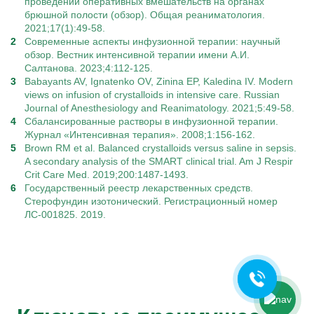
проведении оперативных вмешательств на органах
брюшной полости (обзор). Общая реаниматология.
2021;17(1):49-58.
Современные аспекты инфузионной терапии: научный
обзор. Вестник интенсивной терапии имени А.И.
Салтанова. 2023;4:112-125.
Babayants AV, Ignatenko OV, Zinina EP, Kaledina IV. Modern
views on infusion of crystalloids in intensive care. Russian
Journal of Anesthesiology and Reanimatology. 2021;5:49-58.
Сбалансированные растворы в инфузионной терапии.
Журнал «Интенсивная терапия». 2008;1:156-162.
Brown RM et al. Balanced crystalloids versus saline in sepsis.
A secondary analysis of the SMART clinical trial. Am J Respir
Crit Care Med. 2019;200:1487-1493.
Ольга Кравченко
Государственный реестр лекарственных средств.
Здравствуйте! Готова помочь
Стерофундин изотонический. Регистрационный номер
вам. Напишите мне, если у
ЛС-001825. 2019.
вас появятся вопросы.