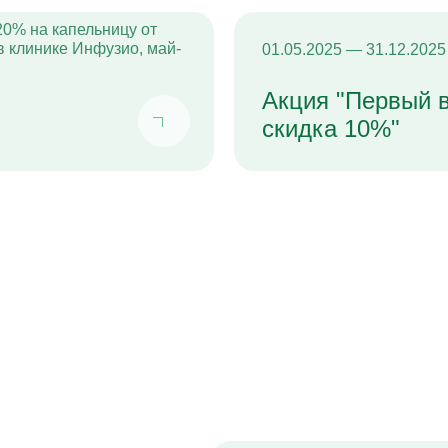
Кодирование Алгоминал
Колме от алкоголизма
Кодирование Аквилонг
01.05.2025 — 31.12.2025
Кодирование Эспераль
Акция "Первый 
скидка 10%"