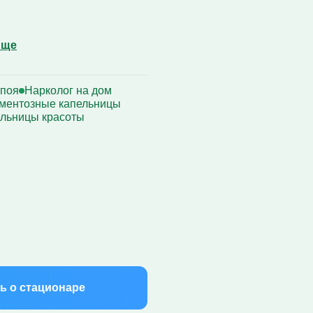
Еще
апоя
Нарколог на дом
ментозные капельницы
льницы красоты
ь о стационаре