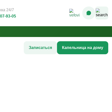
ка 24/7
707-93-05
Записаться
Капельница на дому
Комплексные инфузионные
программы
Комплекс Витамин Преимум +
После соревнований
Комплексная программа «Стройность»
гтей
Комплексная программа до
акне
соревнований
жи
Комплексная программа после COVID-
ия
19
Комплексная программа AntiStress+