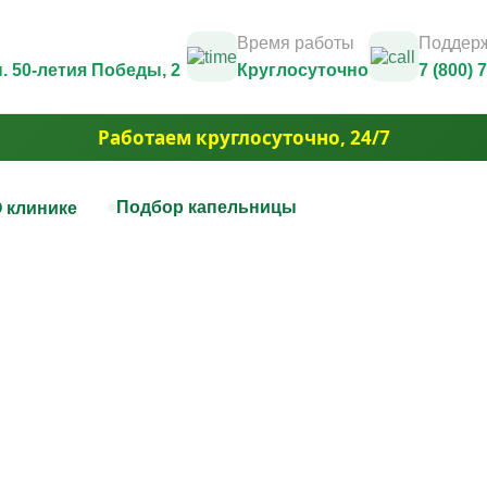
Время работы
Поддерж
п. 50-летия Победы, 2
Круглосуточно
7 (800) 
Работаем круглосуточно, 24/7
Подбор капельницы
 клинике
нная терапия
Капельницы красоты
Юридические документы и лицензии
Контакты
цы на дому
Капельница Золушка
Фотогалерея
ца для печени
Капельницы anti-age
3D Тур
цы для сосудов
Капельницы для похудения
Вакансии
ца при отравлении алкоголем
Капельница для волос и но
и
Акции
ца для сердца
Капельница для борьбы с 
Юридическая информация
ая капельница от усталости
Капельница для сияния ко
ца при обезвоживании
Капельница для уменьшен
ца для иммунитета
отёчности
ца для мозга