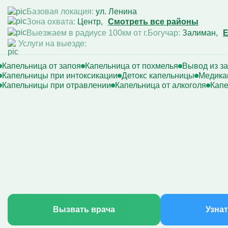
Базовая локация:
ул. Ленина
Зона охвата:
Центр
Смотреть все районы
Выезжаем в радиусе 100км от г.Богучар:
Залиман
Услуги на выезде:
Капельница от запоя
Капельница от похмелья
Вывод из з
Капельницы при интоксикации
Детокс капельницы
Медика
Капельницы при отравлении
Капельница от алкоголя
Капе
Вызвать врача
Узнат