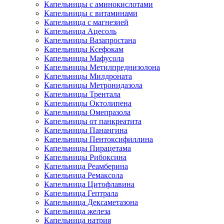
Капельницы с аминокислотами
Капельницы с витаминами
Капельница с магнезией
Капельница Ацесоль
Капельницы Вазапростана
Капельницы Ксефокам
Капельницы Мафусола
Капельницы Метилпреднизолона
Капельницы Милдроната
Капельницы Метронидазола
Капельницы Трентала
Капельницы Октолипена
Капельницы Омепразола
Капельницы от панкреатита
Капельницы Панангина
Капельницы Пентоксифиллина
Капельницы Пирацетама
Капельницы Рибоксина
Капельница Реамберина
Капельница Ремаксола
Капельница Цитофлавина
Капельница Гептрала
Капельница Дексаметазона
Капельница железа
Капельница натрия