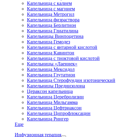
Капельница с калием
Капельница с магнием
Капельница Метрогил
Капельница физраствора
Капельница Берлитион
Капельница Глиатилина
Капельницы Винпоцетина
Капельница Гемодез
Капельница с янтарной кислотой
Капельница Кавинтон
Капельница с тиоктовой кислотой
Капельницы «Лаеннек»
Капельница Мексидол
Капельница Глутатион
Капельница Стерофундин изотонический
Капельницы Преднизолона
Цераксон капельница
Капельница Церебролизин
Капельница Мильгамма
Капельница Цефтриаксон
Капельница Ципрофлоксацин
Капельница Рингер
Еще
Инфузионная терапия