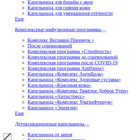
Капельница для борьбы с акне
Капельница для сияния кожи
Капельница для уменьшения отёчности
Еще
Комплексные инфузионные программы
Комплекс Витамин Преимум +
После соревнований
Комплексная программа «Стройность»
Комплексная программа до соревнований
Комплексная программа после COVID-19
Комплексная программа AntiStress+
Капельница «Комплекс АнтиБоль»
Капельница «Комплекс Здоровые суставы»
Капельница «Красивая кожа»
Капельница «Комплекс Тяжёлое Доброе Утро»
Капельница «Антистресс»
Капельница «Комплекс УльтраФеррум»
Капельница «Энергия»
Еще
Детоксикационные капельницы
Капельница от запоя