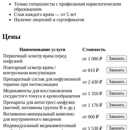
Только специалисты с профильным наркологическим
образованием
Стаж каждого врача — от 5 лет
Наличие лицензий и сертификатов
Цены
Наименование услуги
Стоимость
Первичный осмотр врача перед
от 1 080 ₽
Заказать
инфузией
Повторный осмотр врача /
от 810 ₽
Заказать
контрольная консультация
Препаратный состав для инфузионной
от 2 430 ₽
Заказать
терапии при интоксикации
Медикаменты для восстановления
от 1 350 ₽
Заказать
сосудистого тонуса и кровообращения
Препараты для антистресс-инфузии
от 1 170 ₽
Заказать
(магний, витамины группы B и др.)
Витаминно-минеральный комплекс
от 900 ₽
Заказать
для внутривенного введения
Индивидуальный медикаментозный
от 1 530 ₽
Заказать