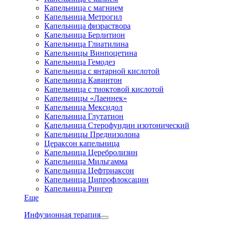
Капельница с магнием
Капельница Метрогил
Капельница физраствора
Капельница Берлитион
Капельница Глиатилина
Капельницы Винпоцетина
Капельница Гемодез
Капельница с янтарной кислотой
Капельница Кавинтон
Капельница с тиоктовой кислотой
Капельницы «Лаеннек»
Капельница Мексидол
Капельница Глутатион
Капельница Стерофундин изотонический
Капельницы Преднизолона
Цераксон капельница
Капельница Церебролизин
Капельница Мильгамма
Капельница Цефтриаксон
Капельница Ципрофлоксацин
Капельница Рингер
Еще
Инфузионная терапия