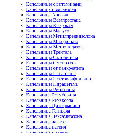
Капельницы с витаминами
Капельница с магнезией
Капельница Ацесоль
Капельницы Вазапростана
Капельницы Ксефокам
Капельницы Мафусола
Капельницы Метилпреднизолона
Капельницы Милдроната
Капельницы Метронидазола
Капельницы Трентала
Капельницы Октолипена
Капельницы Омепразола
Капельницы от панкреатита
Капельницы Панангина
Капельницы Пентоксифиллина
Капельницы Пирацетама
Капельницы Рибоксина
Капельница Реамберина
Капельница Ремаксола
Капельница Цитофлавина
Капельница Гептрала
Капельница Дексаметазона
Капельница железа
Капельница натрия
Капельница с калием