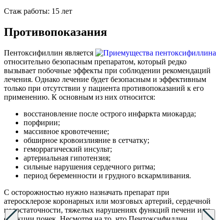
Стаж работы: 15 лет
Противопоказания
Пентоксифиллин является
относительно безопасным препаратом, который редко
вызывает побочные эффекты при соблюдении рекомендаций
лечения. Однако лечение будет безопасным и эффективным
только при отсутствии у пациента противопоказаний к его
применению. К основным из них относится:
восстановление после острого инфаркта миокарда;
порфирии;
массивное кровотечение;
обширное кровоизлияние в сетчатку;
геморрагический инсульт;
артериальная гипотензия;
сильные нарушения сердечного ритма;
период беременности и грудного вскармливания.
С осторожностью нужно назначать препарат при
атеросклерозе коронарных или мозговых артерий, сердечной
недостаточности, тяжелых нарушениях функций печени или
функции почек. Несмотря на то, что Пентоксифиллин