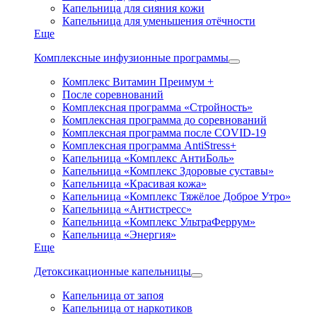
Капельница для сияния кожи
Капельница для уменьшения отёчности
Еще
Комплексные инфузионные программы
Комплекс Витамин Преимум +
После соревнований
Комплексная программа «Стройность»
Комплексная программа до соревнований
Комплексная программа после COVID-19
Комплексная программа AntiStress+
Капельница «Комплекс АнтиБоль»
Капельница «Комплекс Здоровые суставы»
Капельница «Красивая кожа»
Капельница «Комплекс Тяжёлое Доброе Утро»
Капельница «Антистресс»
Капельница «Комплекс УльтраФеррум»
Капельница «Энергия»
Еще
Детоксикационные капельницы
Капельница от запоя
Капельница от наркотиков