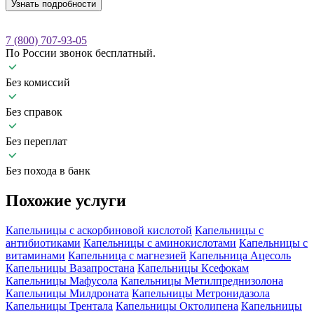
Узнать подробности
7 (800) 707-93-05
По России звонок бесплатный.
Без комиссий
Без справок
Без переплат
Без похода в банк
Похожие
услуги
Капельницы с аскорбиновой кислотой
Капельницы с
антибиотиками
Капельницы с аминокислотами
Капельницы с
витаминами
Капельница с магнезией
Капельница Ацесоль
Капельницы Вазапростана
Капельницы Ксефокам
Капельницы Мафусола
Капельницы Метилпреднизолона
Капельницы Милдроната
Капельницы Метронидазола
Капельницы Трентала
Капельницы Октолипена
Капельницы