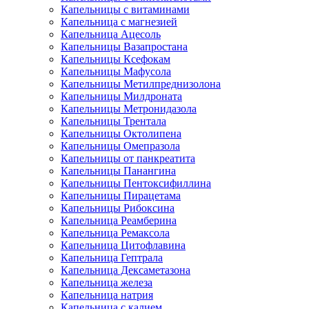
Капельницы с витаминами
Капельница с магнезией
Капельница Ацесоль
Капельницы Вазапростана
Капельницы Ксефокам
Капельницы Мафусола
Капельницы Метилпреднизолона
Капельницы Милдроната
Капельницы Метронидазола
Капельницы Трентала
Капельницы Октолипена
Капельницы Омепразола
Капельницы от панкреатита
Капельницы Панангина
Капельницы Пентоксифиллина
Капельницы Пирацетама
Капельницы Рибоксина
Капельница Реамберина
Капельница Ремаксола
Капельница Цитофлавина
Капельница Гептрала
Капельница Дексаметазона
Капельница железа
Капельница натрия
Капельница с калием