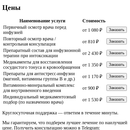
Цены
Наименование услуги
Стоимость
Первичный осмотр врача перед
от 1 080 ₽
Заказать
инфузией
Повторный осмотр врача /
от 810 ₽
Заказать
контрольная консультация
Препаратный состав для инфузионной
от 2 430 ₽
Заказать
терапии при интоксикации
Медикаменты для восстановления
от 1 350 ₽
Заказать
сосудистого тонуса и кровообращения
Препараты для антистресс-инфузии
от 1 170 ₽
Заказать
(магний, витамины группы B и др.)
Витаминно-минеральный комплекс
от 900 ₽
Заказать
для внутривенного введения
Индивидуальный медикаментозный
от 1 530 ₽
Заказать
подбор (по назначению врача)
Круглосуточная поддержка —
ответим в течение минуты.
Мы гарантируем, что подберем лучшее лечение по наилучшей
цене. Получить консультацию можно в Telegram: