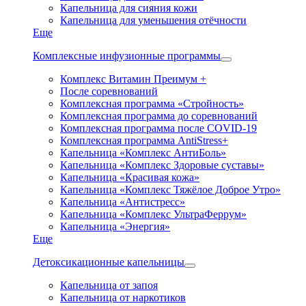
Капельница для сияния кожи
Капельница для уменьшения отёчности
Еще
Комплексные инфузионные программы
Комплекс Витамин Преимум +
После соревнований
Комплексная программа «Стройность»
Комплексная программа до соревнований
Комплексная программа после COVID-19
Комплексная программа AntiStress+
Капельница «Комплекс АнтиБоль»
Капельница «Комплекс Здоровые суставы»
Капельница «Красивая кожа»
Капельница «Комплекс Тяжёлое Доброе Утро»
Капельница «Антистресс»
Капельница «Комплекс УльтраФеррум»
Капельница «Энергия»
Еще
Детоксикационные капельницы
Капельница от запоя
Капельница от наркотиков