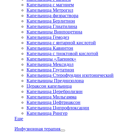
Капельница с магнием
Капельница Метрогил
Капельница физраствора
Капельница Берлитион
Капельница Глиатилина
Капельницы Винпоцетина
Капельница Гемодез
Капельница с янтарной кислотой
Капельница Кавинтон
Капельница с тиоктовой кислотой
Капельницы «Лаеннек»
Капельница Мексидол
Капельница Глутатион
Капельница Стерофундин изотонический
Капельницы Преднизолона
Цераксон капельница
Капельница Церебролизин
Капельница Мильгамма
Капельница Цефтриаксон
Капельница Ципрофлоксацин
Капельница Рингер
Еще
Инфузионная терапия