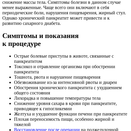
снижение массы тела. Симптомы болезни в данном случае
менее выраженные. Чаще всего они включают в себя
периодические боли, нарушения пищеварения, жирный стул.
Однако хронический панкреатит может привести и к
развитию сахарного диабета.
Симптомы
и показания
к процедуре
Острые болевые приступы в животе, связанные с
панкреатитом
Токсикоз и отравление организма при обострении
панкреатита
Тошнота, рвота и нарушение пищеварения
Обезвоживание из-за интенсивной рвоты и диареи
Обострения хронического панкреатита с ухудшением
общего состояния
Лихорадка и повышение температуры тела
Снижение уровня сахара в крови при панкреатите,
приводящее к гипогликемии
Желтуха и ухудшение функции печени при панкреатите
Плохая переносимость пищи, особенно жирной и
тяжелой
Восстановление после операции
на поджелудочной