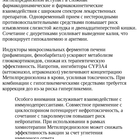
фармакодинамические и фармакокинетические
взаимодействия с широким спектром лекарственных
препаратов. Одновременный прием с нестероидными
противовоспалительными средствами повышает риск
изъязвления слизистой желудка и двенадцатиперстной кишки.
Сочетание с диуретиками усиливает выведение калия, что
провоцирует гипокалиемию и аритмии.
Индукторы микросомальных ферментов печени
(рифампицин, фенобарбитал) ускоряют метаболизм
глюкокортикоидов, снижая их терапевтическую
эффективность. Напротив, ингибиторы CYP3A4
(кетоконазол, итраконазол) увеличивают концентрацию
Метилпреднизолона в крови, усиливая токсичность. При
комбинации с гипогликемическими средствами требуется
коррекция доз из-за риска гипергликемии.
Особого внимания заслуживает взаимодействие с
иммунодепрессантами. Совместное применение с
циклоспорином потенцирует нефротоксичность, а
сочетание с такролимусом повышает риск
нейропатии. При использовании в рамках
химиотерапии Метилпреднизолон может снижать
эффективность вакцин за счет угнетения
иммунного ответа.