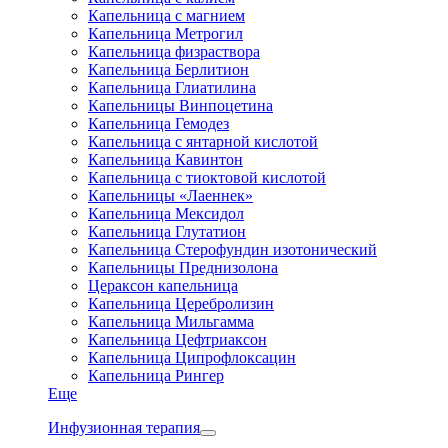
Капельница с магнием
Капельница Метрогил
Капельница физраствора
Капельница Берлитион
Капельница Глиатилина
Капельницы Винпоцетина
Капельница Гемодез
Капельница с янтарной кислотой
Капельница Кавинтон
Капельница с тиоктовой кислотой
Капельницы «Лаеннек»
Капельница Мексидол
Капельница Глутатион
Капельница Стерофундин изотонический
Капельницы Преднизолона
Цераксон капельница
Капельница Церебролизин
Капельница Мильгамма
Капельница Цефтриаксон
Капельница Ципрофлоксацин
Капельница Рингер
Еще
Инфузионная терапия