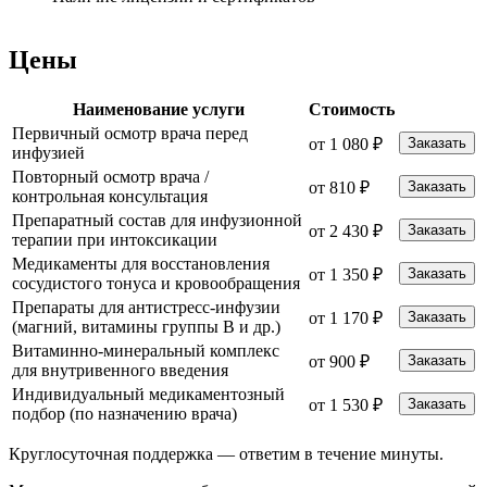
Цены
Наименование услуги
Стоимость
Первичный осмотр врача перед
от 1 080 ₽
Заказать
инфузией
Повторный осмотр врача /
от 810 ₽
Заказать
контрольная консультация
Препаратный состав для инфузионной
от 2 430 ₽
Заказать
терапии при интоксикации
Медикаменты для восстановления
от 1 350 ₽
Заказать
сосудистого тонуса и кровообращения
Препараты для антистресс-инфузии
от 1 170 ₽
Заказать
(магний, витамины группы B и др.)
Витаминно-минеральный комплекс
от 900 ₽
Заказать
для внутривенного введения
Индивидуальный медикаментозный
от 1 530 ₽
Заказать
подбор (по назначению врача)
Круглосуточная поддержка —
ответим в течение минуты.