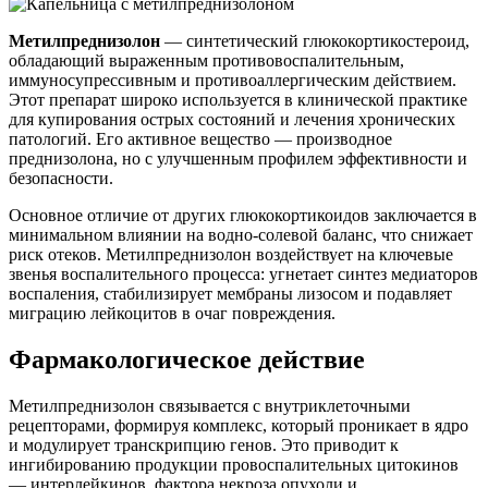
Метилпреднизолон
— синтетический глюкокортикостероид,
обладающий выраженным противовоспалительным,
иммуносупрессивным и противоаллергическим действием.
Этот препарат широко используется в клинической практике
для купирования острых состояний и лечения хронических
патологий. Его активное вещество — производное
преднизолона, но с улучшенным профилем эффективности и
безопасности.
Основное отличие от других глюкокортикоидов заключается в
минимальном влиянии на водно-солевой баланс, что снижает
риск отеков. Метилпреднизолон воздействует на ключевые
звенья воспалительного процесса: угнетает синтез медиаторов
воспаления, стабилизирует мембраны лизосом и подавляет
миграцию лейкоцитов в очаг повреждения.
Фармакологическое действие
Метилпреднизолон связывается с внутриклеточными
рецепторами, формируя комплекс, который проникает в ядро
и модулирует транскрипцию генов. Это приводит к
ингибированию продукции провоспалительных цитокинов
— интерлейкинов, фактора некроза опухоли и