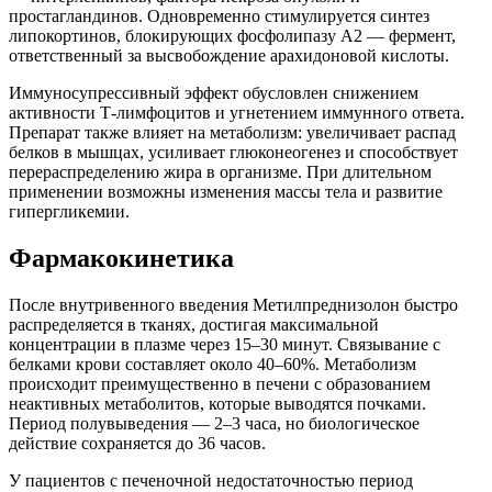
простагландинов. Одновременно стимулируется синтез
липокортинов, блокирующих фосфолипазу А2 — фермент,
ответственный за высвобождение арахидоновой кислоты.
Иммуносупрессивный эффект обусловлен снижением
активности Т-лимфоцитов и угнетением иммунного ответа.
Препарат также влияет на метаболизм: увеличивает распад
белков в мышцах, усиливает глюконеогенез и способствует
перераспределению жира в организме. При длительном
применении возможны изменения массы тела и развитие
гипергликемии.
Фармакокинетика
После внутривенного введения Метилпреднизолон быстро
распределяется в тканях, достигая максимальной
концентрации в плазме через 15–30 минут. Связывание с
белками крови составляет около 40–60%. Метаболизм
происходит преимущественно в печени с образованием
неактивных метаболитов, которые выводятся почками.
Период полувыведения — 2–3 часа, но биологическое
действие сохраняется до 36 часов.
У пациентов с печеночной недостаточностью период