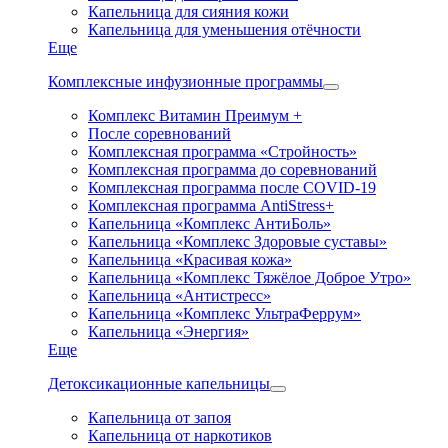
Капельница для сияния кожи
Капельница для уменьшения отёчности
Еще
Комплексные инфузионные программы
Комплекс Витамин Преимум +
После соревнований
Комплексная программа «Стройность»
Комплексная программа до соревнований
Комплексная программа после COVID-19
Комплексная программа AntiStress+
Капельница «Комплекс АнтиБоль»
Капельница «Комплекс Здоровые суставы»
Капельница «Красивая кожа»
Капельница «Комплекс Тяжёлое Доброе Утро»
Капельница «Антистресс»
Капельница «Комплекс УльтраФеррум»
Капельница «Энергия»
Еще
Детоксикационные капельницы
Капельница от запоя
Капельница от наркотиков