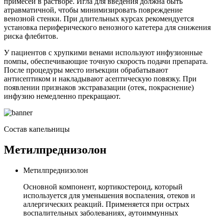
примесей в растворе. Игла для введения должна быть
атравматичной, чтобы минимизировать повреждение
венозной стенки. При длительных курсах рекомендуется
установка периферического венозного катетера для снижения
риска флебитов.
У пациентов с хрупкими венами используют инфузионные
помпы, обеспечивающие точную скорость подачи препарата.
После процедуры место инъекции обрабатывают
антисептиком и накладывают асептическую повязку. При
появлении признаков экстравазации (отек, покраснение)
инфузию немедленно прекращают.
Состав капельницы
Метилпреднизолон
Метилпреднизолон
Основной компонент, кортикостероид, который
используется для уменьшения воспаления, отеков и
аллергических реакций. Применяется при острых
воспалительных заболеваниях, аутоиммунных