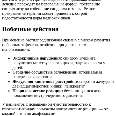
лечение переходят на пероральные формы, постепенно
снижая дозу во избежание синдрома отмены. Резкое
прекращение терапии может привести к острой
недостаточности коры надпочечников.
Побочные действия
Применение Метилпреднизолона связано с риском развития
побочных эффектов, особенно при длительном
использовании:
Эндокринные нарушения:
синдром Кушинга,
нарушения менструального цикла, задержка роста у
детей.
Сердечно-сосудистые осложнения:
артериальная
гипертензия, аритмии.
Желудочно-кишечные расстройства:
эрозии желудка и
двенадцатиперстной кишки, панкреатит.
Неврологические реакции:
бессонница, психозы,
повышение внутричерепного давления.
У пациентов с повышенной чувствительностью к
глюкокортикоидам возможны аллергические реакции — от
кожной сыпи до анафилаксии.