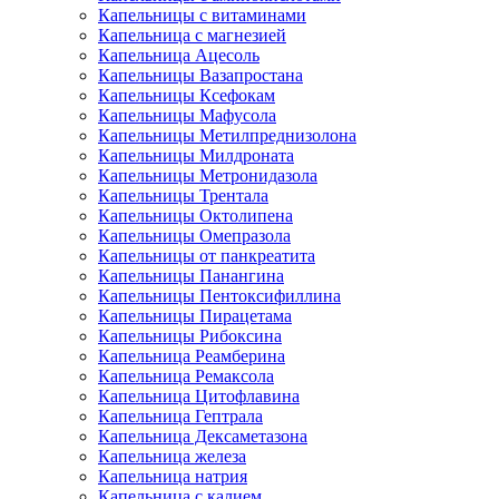
Капельницы с витаминами
Капельница с магнезией
Капельница Ацесоль
Капельницы Вазапростана
Капельницы Ксефокам
Капельницы Мафусола
Капельницы Метилпреднизолона
Капельницы Милдроната
Капельницы Метронидазола
Капельницы Трентала
Капельницы Октолипена
Капельницы Омепразола
Капельницы от панкреатита
Капельницы Панангина
Капельницы Пентоксифиллина
Капельницы Пирацетама
Капельницы Рибоксина
Капельница Реамберина
Капельница Ремаксола
Капельница Цитофлавина
Капельница Гептрала
Капельница Дексаметазона
Капельница железа
Капельница натрия
Капельница с калием