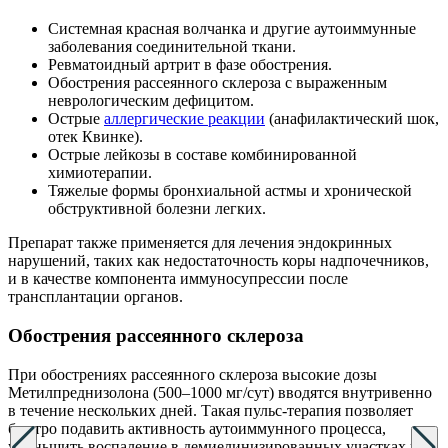
Системная красная волчанка и другие аутоиммунные
заболевания соединительной ткани.
Ревматоидный артрит в фазе обострения.
Обострения рассеянного склероза с выраженным
неврологическим дефицитом.
Острые
аллергические реакции
(анафилактический шок,
отек Квинке).
Острые лейкозы в составе комбинированной
химиотерапии.
Тяжелые формы бронхиальной астмы и хронической
обструктивной болезни легких.
Препарат также применяется для лечения эндокринных
нарушений, таких как недостаточность коры надпочечников,
и в качестве компонента иммуносупрессии после
трансплантации органов.
Обострения рассеянного склероза
При обострениях рассеянного склероза высокие дозы
Метилпреднизолона (500–1000 мг/сут) вводятся внутривенно
в течение нескольких дней. Такая пульс-терапия позволяет
быстро подавить активность аутоиммунного процесса,
уменьшить воспаление в демиелинизированных участках и