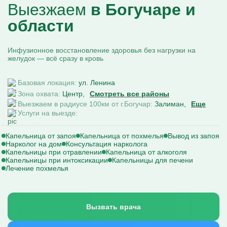
Выезжаем
в Богучаре и
области
Инфузионное восстановление здоровья без нагрузки на
желудок — всё сразу в кровь
Базовая локация:
ул. Ленина
Зона охвата:
Центр
Смотреть все районы
Выезжаем в радиусе 100км от г.Богучар:
Залиман
Еще
Услуги на выезде:
Капельница от запоя
Капельница от похмелья
Вывод из запоя
Нарколог на дом
Консультация нарколога
Капельницы при отравлении
Капельница от алкоголя
Капельницы при интоксикации
Капельницы для печени
Лечение похмелья
Вызвать врача