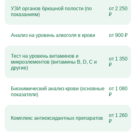
Капельницы Преднизолона
Цераксон капельница
УЗИ органов брюшной полости (по
от 2 250
Капельница Церебролизин
показаниям)
₽
Капельница Мильгамма
Капельница Цефтриаксон
Капельница Ципрофлоксацин
Капельница Рингер
Анализ на уровень алкоголя в крови
от 900 ₽
Тест на уровень витаминов и
от 1 350
микроэлементов (витамины B, D, C и
₽
другие)
Биохимический анализ крови (основные
от 1 080
показатели)
₽
от 1 260
Комплекс антиоксидантных препаратов
₽