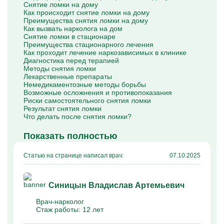
Снятие ломки на дому
Капельницы Преднизолона
Как происходит снятие ломки на дому
Цераксон капельница
Преимущества снятия ломки на дому
Капельница Церебролизин
Как вызвать нарколога на дом
Капельница Мильгамма
Снятие ломки в стационаре
Капельница Цефтриаксон
Преимущества стационарного лечения
Капельница Ципрофлоксацин
Как проходит лечение наркозависимых в клинике
Капельница Рингер
Диагностика перед терапией
Методы снятия ломки
Лекарственные препараты
Немедикаментозные методы борьбы
Возможные осложнения и противопоказания
Риски самостоятельного снятия ломки
Результат снятия ломки
Что делать после снятия ломки?
Показать полностью
Статью на странице написал врач:
07.10.2025
Синицын Владислав Артемьевич
Врач-нарколог
Стаж работы:
12 лет