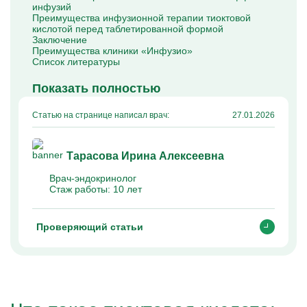
инфузий
Капельницы Преднизолона
Преимущества инфузионной терапии тиоктовой
Цераксон капельница
кислотой перед таблетированной формой
Капельница Церебролизин
Заключение
Капельница Мильгамма
Преимущества клиники «Инфузио»
Капельница Цефтриаксон
Список литературы
Капельница Ципрофлоксацин
Капельница Рингер
Показать полностью
Статью на странице написал врач:
27.01.2026
Тарасова Ирина Алексеевна
Врач-эндокринолог
Стаж работы:
10 лет
Проверяющий статьи