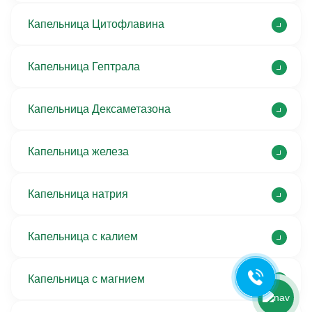
Капельница Цитофлавина
Капельница Гептрала
Капельница Дексаметазона
Капельница железа
Ольга Кравченко
Капельница натрия
Здравствуйте! Готова помочь
вам. Напишите мне, если у
вас появятся вопросы.
Капельница с калием
Капельница с магнием