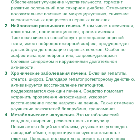
Обеспечивает улучшение чувствительности, тормозит
развитие осложнений при сахарном диабете. Отмечается
положительное влияние на микроциркуляцию, снижение
воспалительных процессов в нервных волокнах.
Нейропатии различного генеза.
В том числе токсическая,
алкогольная, постинфекционная, травматическая.
Тиоктовая кислота способствует регенерации нервной
ткани, имеет нейропротекторный эффект, предупреждая
дальнейшую дегенерацию нервных волокон. Особенно
эффективна при нейропатиях, сопровождающихся
болевым синдромом и нарушениями двигательной
активности.
Хронические заболевания печени.
Включая гепатиты,
стеатоз, цирроз. Благодаря гепатопротекторному действию,
активизируется восстановление гепатоцитов,
поддерживаются функции печени. Средство помогает
устранить проявления интоксикации, ускоряет
восстановление после нагрузок на печень. Также отмечено
улучшение показателей билирубина, трансаминаз.
Метаболические нарушения.
Это метаболический
синдром, ожирение, резистентность к инсулину.
Повышается общий метаболизм, улучшается углеводно-
липидный обмен, корректируется чувствительность к
глюкозе. Препарат положительно влияет на регуляцию