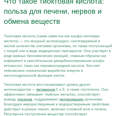
Что такое тиоктовая кислота:
польза для печени, нервов и
обмена веществ
Тиоктовая кислота (также известна как альфа-липоевая
кислота) — это мощный антиоксидант, синтезируемый в
малом количестве клетками организма, но также поступающий
с пищей или в виде медицинских препаратов. Она участвует в
ряде важных биохимических реакций, главным образом как
кофермент в окислительном декарбоксилировании альфа-
кетокислот, таких как пировиноградная кислота. Без неё
невозможна нормальная выработка энергии в
митохондриальной функции клеток.
Тиоктовая кислота восстанавливает уровни других
антиоксидантов —
витаминов
C и E, а также глутатиона. Она
эффективно связывает тяжёлые металлы, способствует
выводу
токсинов
, поддерживает
детоксикацию
организма.
Благодаря жирорастворимым и водорастворимым свойствам,
действует в разных тканях, включая головной мозг и печень.
Регулярное поступление вещества способствует