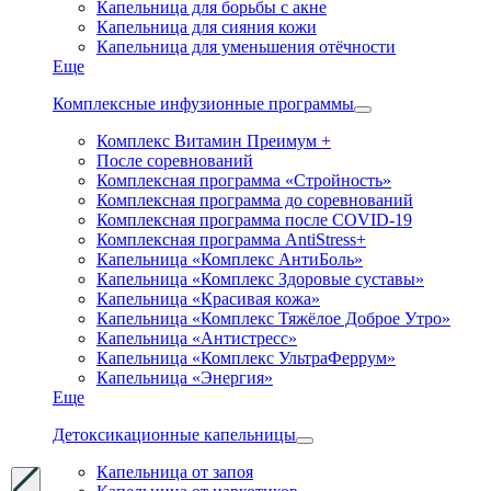
Капельница для борьбы с акне
Капельница для сияния кожи
Капельница для уменьшения отёчности
Еще
Комплексные инфузионные программы
Комплекс Витамин Преимум +
После соревнований
Комплексная программа «Стройность»
Комплексная программа до соревнований
Комплексная программа после COVID-19
Комплексная программа AntiStress+
Капельница «Комплекс АнтиБоль»
Капельница «Комплекс Здоровые суставы»
Капельница «Красивая кожа»
Капельница «Комплекс Тяжёлое Доброе Утро»
Капельница «Антистресс»
Капельница «Комплекс УльтраФеррум»
Капельница «Энергия»
Еще
Детоксикационные капельницы
Капельница от запоя