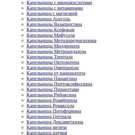
Капельницы с аминокислотами
Капельницы с витаминами
Капельница с магнезией
Капельница Ацесоль
Капельницы Вазапростана
Капельницы Ксефокам
Капельницы Мафусола
Капельницы Метилпреднизолона
Капельницы Милдроната
Капельницы Метронидазола
Капельницы Трентала
Капельницы Октолипена
Капельницы Омепразола
Капельницы от панкреатита
Капельницы Панангина
Капельницы Пентоксифиллина
Капельницы Пирацетама
Капельницы Рибоксина
Капельница Реамберина
Капельница Ремаксола
Капельница Цитофлавина
Капельница Гептрала
Капельница Дексаметазона
Капельница железа
Капельница натрия