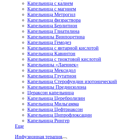
Капельница с калием
Капельница с магнием
Капельница Метрогил
Капельница физраствора
Капельница Берлитион
Капельница Глиатилина
Капельницы Винпоцетина
Капельница Гемодез
Капельница с янтарной кислотой
Капельница Кавинтон
Капельница с тиоктовой кислотой
Капельницы «Лаеннек»
Капельница Мексидол
Капельница Глутатион
Капельница Стерофундин изотонический
Капельницы Преднизолона
Цераксон капельница
Капельница Церебролизин
Капельница Мильгамма
Капельница Цефтриаксон
Капельница Ципрофлоксацин
Капельница Рингер
Еще
Инфузионная терапия