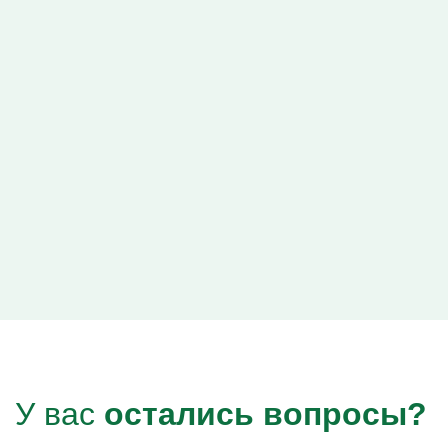
Капельницы Преднизолона
Цераксон капельница
Капельница Церебролизин
Капельница Мильгамма
Капельница Цефтриаксон
Капельница Ципрофлоксацин
Капельница Рингер
У вас
остались вопросы?