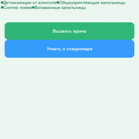
Детоксикация от алкоголя
Общеукрепляющие капельницы
Капельницы Преднизолона
Снятие ломки
Витаминные капельницы
Цераксон капельница
Капельница Церебролизин
Капельница Мильгамма
Капельница Цефтриаксон
Капельница Ципрофлоксацин
Вызвать врача
Капельница Рингер
Узнать о стационаре