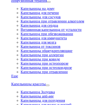
Инфузионная терапия
Капельницы на дому
Капельница для печени
Капельницы для сосудов
Капельница при отравлении алкоголем
Капельница для сердца
Витаминная капельница от усталости
Капельница при обезвоживании
Капельница для иммунитета
Капельница для мозга
Капельница от токсинов
Капельницы общеукрепляющие
Капельницы при аллергии
Капельницы при ковиде
Капельницы при остеопорозе
Капельницы при остеохондрозе
Капельницы при отравлении
Еще
Капельницы красоты
Капельница Золушка
Капельницы anti-age
Капельницы для похудения
Капельница для волос и ногтей