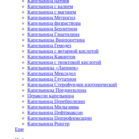
Капельница натрия
Капельница с калием
Капельница с магнием
Капельница Метрогил
Капельница физраствора
Капельница Берлитион
Капельница Глиатилина
Капельницы Винпоцетина
Капельница Гемодез
Капельница с янтарной кислотой
Капельница Кавинтон
Капельница с тиоктовой кислотой
Капельницы «Лаеннек»
Капельница Мексидол
Капельница Глутатион
Капельница Стерофундин изотонический
Капельницы Преднизолона
Цераксон капельница
Капельница Церебролизин
Капельница Мильгамма
Капельница Цефтриаксон
Капельница Ципрофлоксацин
Капельница Рингер
Еще