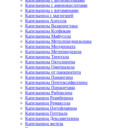
Капельницы с антибиотиками
Капельницы с аминокислотами
Капельницы с витаминами
Капельница с магнезией
Капельница Ацесоль
Капельницы Вазапростана
Капельницы Ксефокам
Капельницы Мафусола
Капельницы Метилпреднизолона
Капельницы Милдроната
Капельницы Метронидазола
Капельницы Трентала
Капельницы Октолипена
Капельницы Омепразола
Капельницы от панкреатита
Капельницы Панангина
Капельницы Пентоксифиллина
Капельницы Пирацетама
Капельницы Рибоксина
Капельница Реамберина
Капельница Ремаксола
Капельница Цитофлавина
Капельница Гептрала
Капельница Дексаметазона
Капельница железа