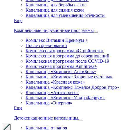
Капельница для борьбы с акне
Капельница для сияния кожи
Капельница для уменьшения отёчности
Еще
Комплексные инфузионные программы
Комплекс Витамин Преимум +
После соревнований
Комплексная программа «Стройность»
Комплексная программа до соревнований
Комплексная программа после COVID-19
Комплексная программа AntiStress+
Капельница «Комплекс АнтиБоль»
Капельница «Комплекс Здоровые суставы»
Капельница «Красивая кожа»
Капельница «Комплекс Тяжёлое Доброе Утро»
Капельница «Антистресс»
Капельница «Комплекс УльтраФеррум»
Капельница «Энергия»
Еще
Детоксикационные капельницы
Капельница от запоя