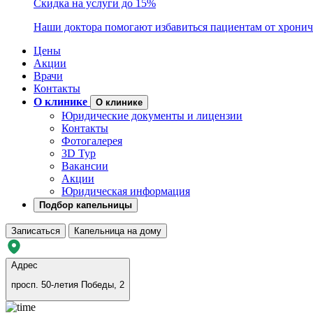
Скидка на услуги до 15%
Наши доктора помогают избавиться пациентам от хронич
Цены
Акции
Врачи
Контакты
О клинике
О клинике
Юридические документы и лицензии
Контакты
Фотогалерея
3D Тур
Вакансии
Акции
Юридическая информация
Подбор капельницы
Записаться
Капельница на дому
Адрес
просп. 50-летия Победы, 2