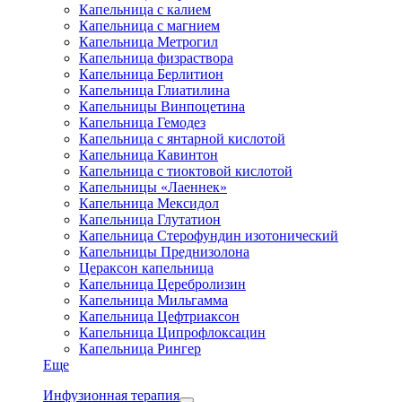
Капельница с калием
Капельница с магнием
Капельница Метрогил
Капельница физраствора
Капельница Берлитион
Капельница Глиатилина
Капельницы Винпоцетина
Капельница Гемодез
Капельница с янтарной кислотой
Капельница Кавинтон
Капельница с тиоктовой кислотой
Капельницы «Лаеннек»
Капельница Мексидол
Капельница Глутатион
Капельница Стерофундин изотонический
Капельницы Преднизолона
Цераксон капельница
Капельница Церебролизин
Капельница Мильгамма
Капельница Цефтриаксон
Капельница Ципрофлоксацин
Капельница Рингер
Еще
Инфузионная терапия