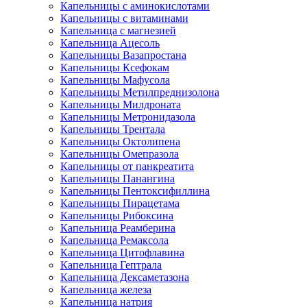
Капельницы с аминокислотами
Капельницы с витаминами
Капельница с магнезией
Капельница Ацесоль
Капельницы Вазапростана
Капельницы Ксефокам
Капельницы Мафусола
Капельницы Метилпреднизолона
Капельницы Милдроната
Капельницы Метронидазола
Капельницы Трентала
Капельницы Октолипена
Капельницы Омепразола
Капельницы от панкреатита
Капельницы Панангина
Капельницы Пентоксифиллина
Капельницы Пирацетама
Капельницы Рибоксина
Капельница Реамберина
Капельница Ремаксола
Капельница Цитофлавина
Капельница Гептрала
Капельница Дексаметазона
Капельница железа
Капельница натрия