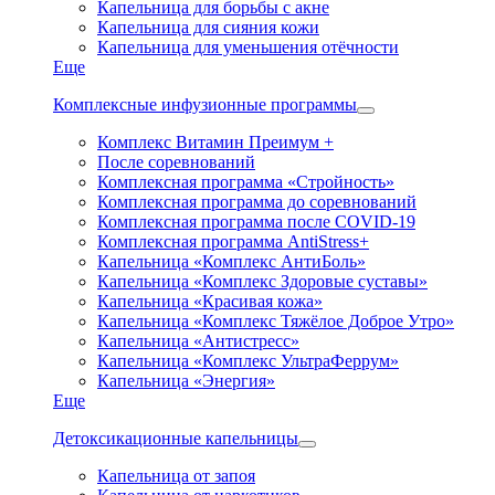
Капельница для борьбы с акне
Капельница для сияния кожи
Капельница для уменьшения отёчности
Еще
Комплексные инфузионные программы
Комплекс Витамин Преимум +
После соревнований
Комплексная программа «Стройность»
Комплексная программа до соревнований
Комплексная программа после COVID-19
Комплексная программа AntiStress+
Капельница «Комплекс АнтиБоль»
Капельница «Комплекс Здоровые суставы»
Капельница «Красивая кожа»
Капельница «Комплекс Тяжёлое Доброе Утро»
Капельница «Антистресс»
Капельница «Комплекс УльтраФеррум»
Капельница «Энергия»
Еще
Детоксикационные капельницы
Капельница от запоя