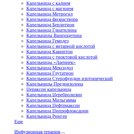
Капельница с калием
Капельница с магнием
Капельница Метрогил
Капельница физраствора
Капельница Берлитион
Капельница Глиатилина
Капельницы Винпоцетина
Капельница Гемодез
Капельница с янтарной кислотой
Капельница Кавинтон
Капельница с тиоктовой кислотой
Капельницы «Лаеннек»
Капельница Мексидол
Капельница Глутатион
Капельница Стерофундин изотонический
Капельницы Преднизолона
Цераксон капельница
Капельница Церебролизин
Капельница Мильгамма
Капельница Цефтриаксон
Капельница Ципрофлоксацин
Капельница Рингер
Еще
Инфузионная терапия