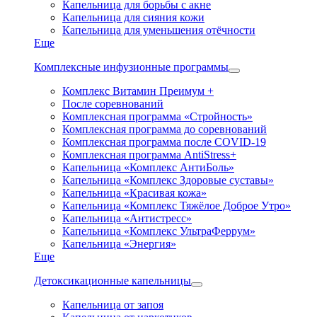
Капельница для борьбы с акне
Капельница для сияния кожи
Капельница для уменьшения отёчности
Еще
Комплексные инфузионные программы
Комплекс Витамин Преимум +
После соревнований
Комплексная программа «Стройность»
Комплексная программа до соревнований
Комплексная программа после COVID-19
Комплексная программа AntiStress+
Капельница «Комплекс АнтиБоль»
Капельница «Комплекс Здоровые суставы»
Капельница «Красивая кожа»
Капельница «Комплекс Тяжёлое Доброе Утро»
Капельница «Антистресс»
Капельница «Комплекс УльтраФеррум»
Капельница «Энергия»
Еще
Детоксикационные капельницы
Капельница от запоя