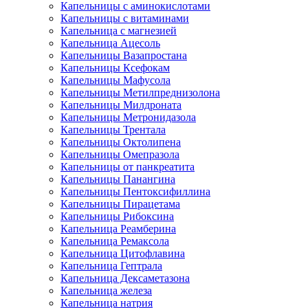
Капельницы с аминокислотами
Капельницы с витаминами
Капельница с магнезией
Капельница Ацесоль
Капельницы Вазапростана
Капельницы Ксефокам
Капельницы Мафусола
Капельницы Метилпреднизолона
Капельницы Милдроната
Капельницы Метронидазола
Капельницы Трентала
Капельницы Октолипена
Капельницы Омепразола
Капельницы от панкреатита
Капельницы Панангина
Капельницы Пентоксифиллина
Капельницы Пирацетама
Капельницы Рибоксина
Капельница Реамберина
Капельница Ремаксола
Капельница Цитофлавина
Капельница Гептрала
Капельница Дексаметазона
Капельница железа
Капельница натрия